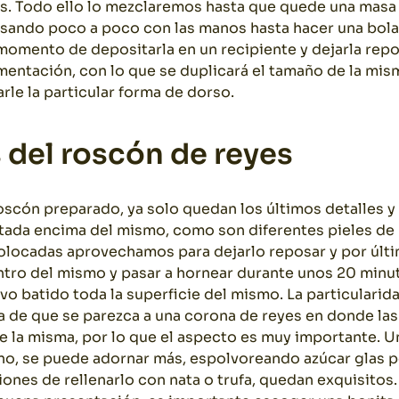
s. Todo ello lo mezclaremos hasta que quede una masa
ando poco a poco con las manos hasta hacer una bola 
 momento de depositarla en un recipiente y dejarla rep
mentación, con lo que se duplicará el tamaño de la mi
rle la particular forma de dorso.
s del roscón de reyes
scón preparado, ya solo quedan los últimos detalles 
fitada encima del mismo, como son diferentes pieles de 
locadas aprovechamos para dejarlo reposar y por últim
ro del mismo y pasar a hornear durante unos 20 minuto
vo batido toda la superficie del mismo. La particularid
a de que se parezca a una corona de reyes en donde las f
de la misma, por lo que el aspecto es muy importante. 
no, se puede adornar más, espolvoreando azúcar glas 
iones de rellenarlo con nata o trufa, quedan exquisitos